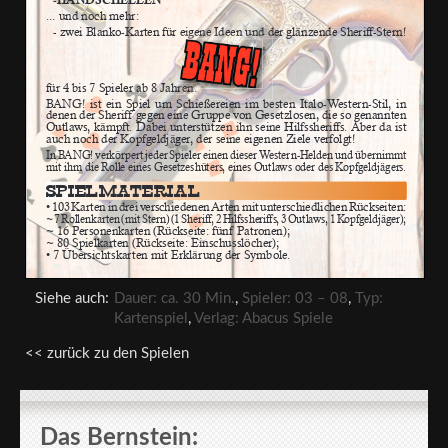
Siehe auch:
Dauer: ca. 30 Min.
,
Spieler: 03 – 08
,
Typ:
Kartenspiel
,
Verlag: Abacus Spiele
<< zurück zu den Spielen
Das Bernstein: