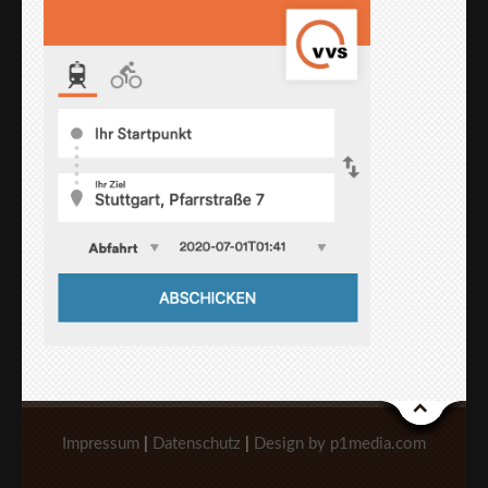
Impressum
|
Datenschutz
|
Design by p1media.com