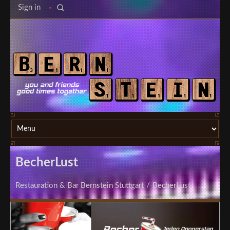
Sign in
BecherLust
Restauration & Bar Bernstein Stuttgart
/
BecherLust