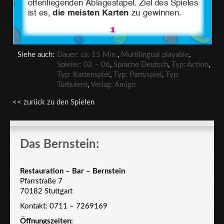
Siehe auch:
Dauer: ca. 15 Min.
,
Multilingual playable
,
Spieler: 02 – 06
,
Sprache Deutsch
,
Typ: Action
,
Typ: Kartenspiel
,
Typ: Partyspiel
,
Typ:
Turbulent
,
Verlag: Amigo
<< zurück zu den Spielen
Das Bernstein:
Restauration – Bar – Bernstein
Pfarrstraße 7
70182 Stuttgart
Kontakt: 0711 – 7269169
Öffnungszeiten: