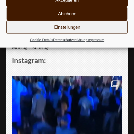
Pfarrstraße 7
70182 Stuttgart
Ablehnen
Kontakt: 0711 – 7269169
Einstellungen
Öffnungszeiten:
Täglich, 16:00 Uhr – 02:00 Uhr
Cookie-Details
Datenschutzerklärung
Impressum
Freitag & Samstag bis 03:00 Uhr
Montag – Ruhetag!
Instagram: